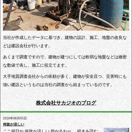
当社が作成したデータに基づき、建物の設計、施工、地盤の改良な
どは建設会社が行います。
あくまで調査ですので、建物が建つにしては軟弱な地盤などは緻密
な数値で表し、施工に役立てます。
大手地質調査会社からの依頼が多く、建物が安全且つ、災害時にも
強い建設というものは当社の調査から始まっているのです。
株式会社サカジオのブログ
2026年08月05日
何故か涼しい
ここ何日か 何故か涼しい 助かるわー ...
続きを読む