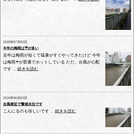
2026年07月03日
今年の梅雨は☔️が多い
去年は梅雨が短くて猛暑がすぐやってきたけど 今年
は梅雨☂️が普通でホットしている ただ、台風が心配
です ...
続きを読む
2026年06月03日
台風接近で警戒水位です
こんにるのも珍しいです ...
続きを読む