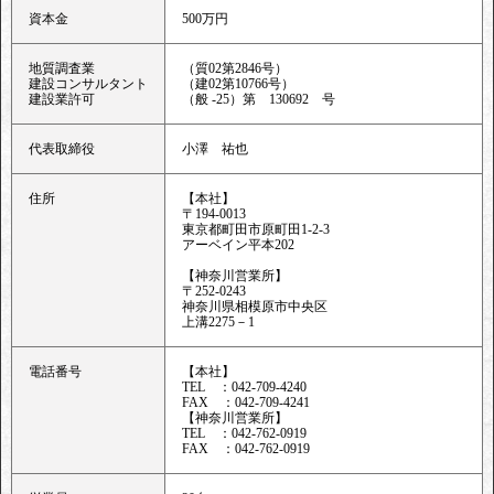
資本金
500万円
地質調査業
（質02第2846号）
建設コンサルタント
（建02第10766号）
建設業許可
（般 -25）第 130692 号
代表取締役
小澤 祐也
住所
【本社】
〒194-0013
東京都町田市原町田1-2-3
アーベイン平本202
【神奈川営業所】
〒252-0243
神奈川県相模原市中央区
上溝2275－1
電話番号
【本社】
TEL ：042-709-4240
FAX ：042-709-4241
【神奈川営業所】
TEL ：042-762-0919
FAX ：042-762-0919