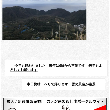
←
今年も終わりました 来年は6日から営業です 来年もよ
ろしくお願います
本日快晴 ヘリで帰ります 雲の景色が絶景
→