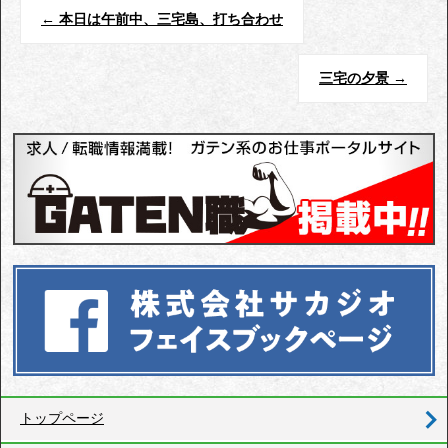
←
本日は午前中、三宅島、打ち合わせ
三宅の夕景
→
トップページ