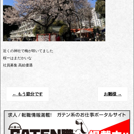
近くの神社で梅が咲いてました
桜ーはまだかいな
社員募集 高給優遇
←
もう節分です
お雛様
→