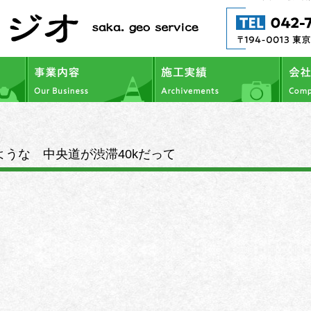
うな 中央道が渋滞40kだって