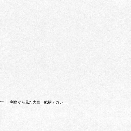
です
利島から見た大島 結構デカい
→