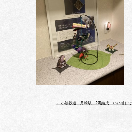
←
小湊鉄道 月崎駅 2両編成 いい感じ