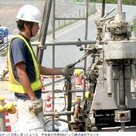
はやっと日常に戻ったような 中央道が渋滞40kだって|株式会社サカジオ