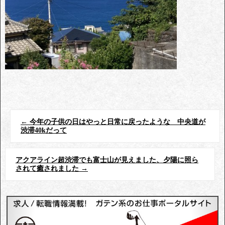
←
今年の子供の日はやっと日常に戻ったような 中央道が
渋滞40kだって
アクアライン超渋滞でも富士山が見えました、夕陽に照ら
されて癒されました
→